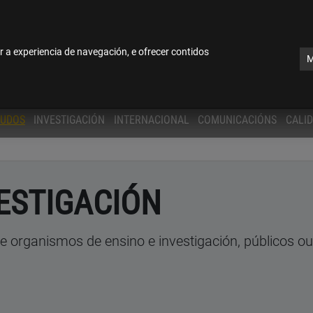
software de tradución automática sen revisión posterior por tradutore
cional
r a experiencia de navegación, e ofrecer contidos
M
TUDOS
INVESTIGACIÓN
INTERNACIONAL
COMUNICACIÓNS
CALI
VESTIGACIÓN
e organismos de ensino e investigación, públicos o