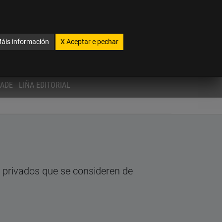
s. Máis información en:
enlace
agochar
GL
Galego
áis información
X
Aceptar e pechar
INSTALACIÓNS
ÁREA PERSOAL
CONTACTAR
DADE
LIÑA EDITORIAL
u privados que se consideren de