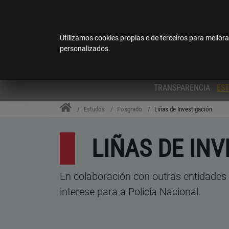
Esta páxina web foi traducida por un 
Centro Universitario de Formación da Policía Na
Utilizamos cookies propias e de terceiros para mellora
personalizados.
TRANSPARENCIA
ES
Estudos
Posgrado
Liñas de Investigación
LIÑAS DE IN
En colaboración con outras entidades 
interese para a Policía Nacional.