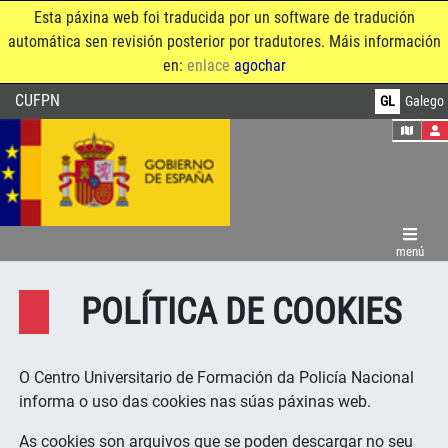
Esta páxina web foi traducida por un software de tradución
automática sen revisión posterior por tradutores. Máis información
en:
enlace
agochar
CUFPN
GL
Galego
do menú
TRANSPARENCIA
ESTUDOS
menú
POLÍTICA DE COOKIES
INVESTIGACIÓN
INTERNACIONAL
O Centro Universitario de Formación da Policía Nacional
informa o uso das cookies nas súas páxinas web.
COMUNICACIÓNS
As cookies son arquivos que se poden descargar no seu