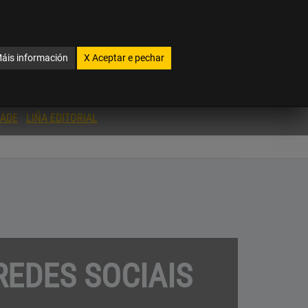
s. Máis información en:
enlace
agochar
GL
Galego
áis información
X
Aceptar e pechar
INSTALACIÓNS
ÁREA PERSOAL
CONTACTAR
DADE
LIÑA EDITORIAL
REDES SOCIAIS