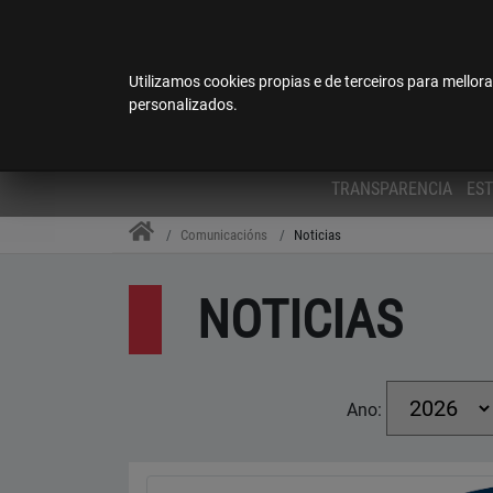
Esta páxina web foi traducida por un 
Centro Universitario de Formación da Policía Na
Utilizamos cookies propias e de terceiros para mellora
personalizados.
TRANSPARENCIA
ES
Comunicacións
Noticias
NOTICIAS
Ano: