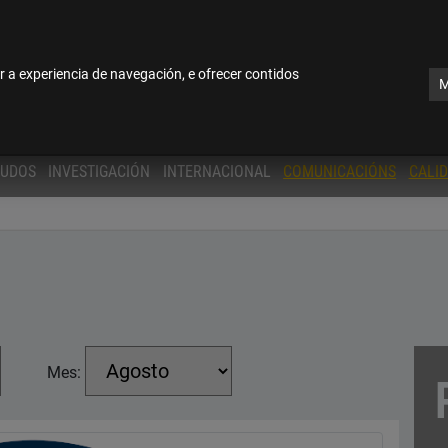
software de tradución automática sen revisión posterior por tradutore
cional
r a experiencia de navegación, e ofrecer contidos
M
TUDOS
INVESTIGACIÓN
INTERNACIONAL
COMUNICACIÓNS
CALI
Mes: