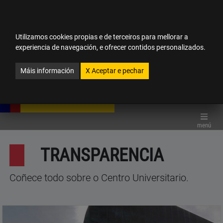
Esta páxina web foi traducida por un software de tradución
automática sen revisión posterior por tradutores. Máis información
en:
enlace
agochar
Utilizamos cookies propias e de terceiros para mellorar a
experiencia de navegación, e ofrecer contidos personalizados.
CUFPN
GL
Galego
do menú
Máis información
X
Aceptar e pechar
TRANSPARENCIA
ESTUDOS
menú
TRANSPARENCIA
INVESTIGACIÓN
Coñece todo sobre o Centro Universitario.
INTERNACIONAL
COMUNICACIÓNS