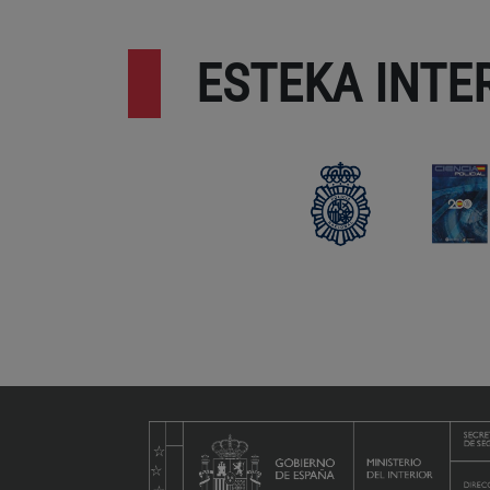
ESTEKA INTE