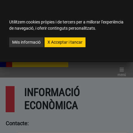
Aquest lloc web ha estat traduït per un programari de traducció
automàtica sense revisió posterior per traductors. Més informació
en:
enllaç
ocultar
Utilitzem cookies pròpies i de tercers per a millorar l'experiència
de navegació, i oferir continguts personalitzats.
CUFPN
CA-VALÈNCIA
Valencià
 del menú
Més informació
X
Acceptar i tancar
TRANSPARÈNCIA
ESTUDIS
menú
INFORMACIÓ
RECERCA
ECONÒMICA
INTERNACIONAL
Contacte:
COMUNICACIONS