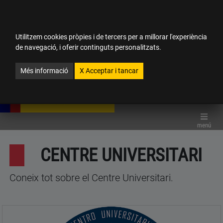
Aquest lloc web ha estat traduït per un programari de traducció
automàtica sense revisió posterior per traductors. Més informació
en:
enllaç
ocultar
Utilitzem cookies pròpies i de tercers per a millorar l'experiència
de navegació, i oferir continguts personalitzats.
CUFPN
CA-VALÈNCIA
Valencià
 del menú
Més informació
X
Acceptar i tancar
TRANSPARÈNCIA
ESTUDIS
menú
CENTRE UNIVERSITARI
RECERCA
Coneix tot sobre el Centre Universitari.
INTERNACIONAL
COMUNICACIONS