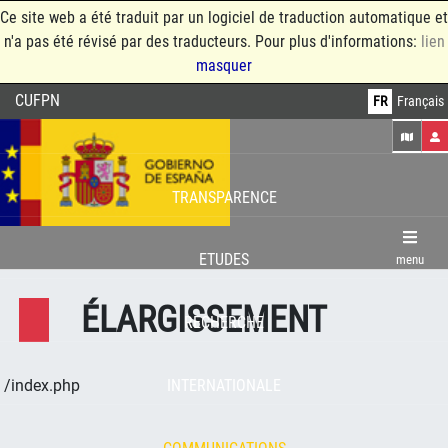
Ce site web a été traduit par un logiciel de traduction automatique et
n'a pas été révisé par des traducteurs. Pour plus d'informations:
lien
masquer
CUFPN
FR
Français
TRANSPARENCE
ETUDES
menu
ÉLARGISSEMENT
RECHERCHE
INTERNATIONALE
/index.php